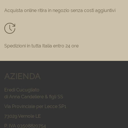
Acquista online ritira in negozio senza costi aggiuntivi
Spedizioni in tutta Italia entro 24 ore
AZIENDA
Eredi Cucugliato
di Anna Candeliere & figli SS
Via Provinciale per Lecce SP1
73029 Vernole LE
P. IVA 03508820754