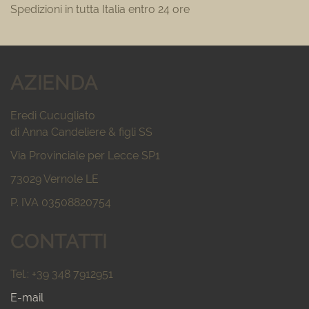
Spedizioni in tutta Italia entro 24 ore
AZIENDA
Eredi Cucugliato
di Anna Candeliere & figli SS
Via Provinciale per Lecce SP1
73029 Vernole LE
P. IVA 03508820754
CONTATTI
Tel.: +39 348 7912951
E-mail